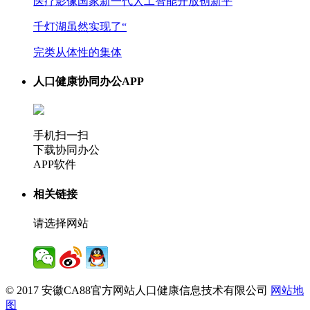
医疗影像国家新一代人工智能开放创新平
千灯湖虽然实现了“
完类从体性的集体
人口健康协同办公APP
手机扫一扫
下载协同办公
APP软件
相关链接
请选择网站
© 2017 安徽CA88官方网站人口健康信息技术有限公司
网站地
图