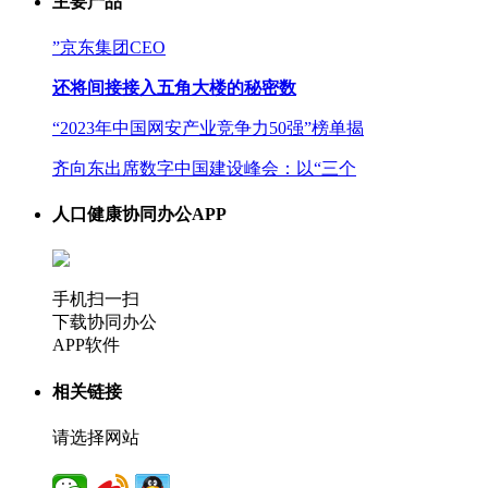
主要产品
”京东集团CEO
还将间接接入五角大楼的秘密数
“2023年中国网安产业竞争力50强”榜单揭
齐向东出席数字中国建设峰会：以“三个
人口健康协同办公APP
手机扫一扫
下载协同办公
APP软件
相关链接
请选择网站