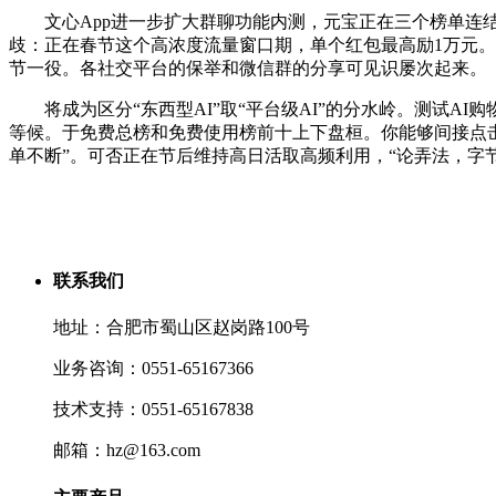
文心App进一步扩大群聊功能内测，元宝正在三个榜单连结第
歧：正在春节这个高浓度流量窗口期，单个红包最高励1万元。
节一役。各社交平台的保举和微信群的分享可见识屡次起来。
将成为区分“东西型AI”取“平台级AI”的分水岭。测试A
等候。于免费总榜和免费使用榜前十上下盘桓。你能够间接点击
单不断”。可否正在节后维持高日活取高频利用，“论弄法，字节
联系我们
地址：合肥市蜀山区赵岗路100号
业务咨询：0551-65167366
技术支持：0551-65167838
邮箱：hz@163.com