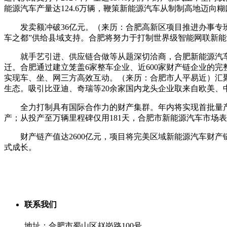
能源汽车产量达124.6万辆，鞭策新能源汽车从制制高地迈向
发卖额冲破36亿元。（来历：合肥高新区项目推进办事专班）
车之都”供给县域支持。合肥将努力于打制世界级智能网联新能
就手艺引进、供应链合做等从题深切洽商，合肥新能源汽车产量达
迁。合肥通过建立笼盖6家整车企业、近600家财产链企业的完
实现车、坐、网三方高效互动。（来历：合肥市人平易近）汇聚多
生态。吸引比亚迪、奇瑞等20余家国内龙头企业取来自欧美、
全力打制具有国际合作力的财产集群。年内将实现首批量产交
产；从投产至万辆里程碑仅用181天，合肥市新能源汽车市场
财产链产值达2600亿元，项目将完美区域新能源汽车财产
式成长。
联系我们
地址：合肥市蜀山区赵岗路100号