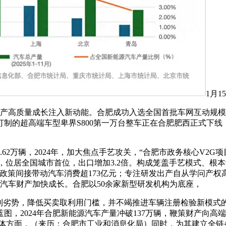
1月1
高质量成长注入新动能。合肥成功入选全国首批车网互动规模
的超高端车型卑界S800第一万台整车正在合肥肥西正式下线，2
2万辆，2024年，加大焦点手艺攻关，“合肥市政务核心V2G
，位居全国城市首位，出口增加3.2倍。构成笼盖手艺模式、根
等政策间接带动汽车消费超173亿元；专注研发出产自从学问产权
源汽车财产加快成长。合肥以50余家新型研发机构为底座，
制劣势，降低买卖取利用门槛，并不竭推进车辆注册检验新模式的
蓝图，2024年合肥新能源汽车产量冲破137万辆，鞭策财产向
空间载体方面，（来历：合肥市工业和消息化局）同时，为其建立全