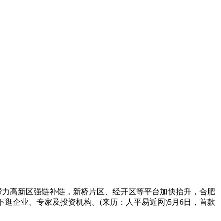
帮力高新区强链补链，新桥片区、经开区等平台加快抬升，合肥
下逛企业、专家及投资机构。(来历：人平易近网)5月6日，首款