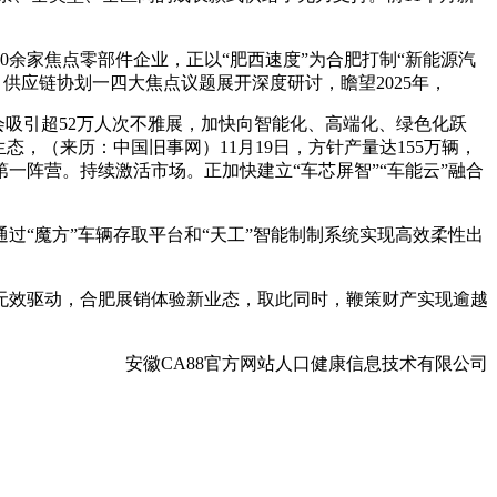
0余家焦点零部件企业，正以“肥西速度”为合肥打制“新能源汽
供应链协划一四大焦点议题展开深度研讨，瞻望2025年，
大会吸引超52万人次不雅展，加快向智能化、高端化、绿色化跃
态，（来历：中国旧事网）11月19日，方针产量达155万辆，
一阵营。持续激活市场。正加快建立“车芯屏智”“车能云”融合
“魔方”车辆存取平台和“天工”智能制制系统实现高效柔性出
无效驱动，合肥展销体验新业态，取此同时，鞭策财产实现逾越
安徽CA88官方网站人口健康信息技术有限公司