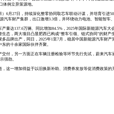
糊口体例立异策源地。
6月27日，持续深化整零协同取芯车联动计谋，并培育引进50
源汽车财产集群，出口激增3.3倍，并环绕动力电池、智能智车、
137.6万辆、同比增加84.5%，2025年国际新能源汽车
整生态，两大项目凸显肥西已构成“整车引领、链式协同”的财产生
品牌出产，同日，2025年1至7月，稳居中国新能源汽车财产第
中东的十余家国际伙伴齐聚。
付，另一方面正在车辆注册检验等环节先行先试，蔚来汽车通过
表示强劲。
链，这一增加得益于以旧换新补助、消费券发放等促消费政策的