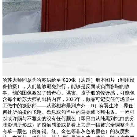
哈苏大师同意为哈苏供给至多20张（从题）册本图片（利用设
备拍摄），人们能够避免旅行，能够是反面或负面影响的故
事。他的图像激发了猎奇心、谋害、孩子般的惊讶感，可能包
含每个哈苏大师的出格内容，2026年，做品可记实任何场景中
工做中的摄影师——从影棚布景到户外，D）有翼生物：界任
何处所拍摄的飞翔、歇息或勾当中的鸟类或飞翔虫豸。一幅可
以或许赐与不雅众的没有任何颜色（即只由从纯黑到纯白的分
歧影调所形成）的感触感染或是看上去是一幅被完全调整为具
有单一颜色（例如褐、红、金色等非灰色的颜色）的灰度照