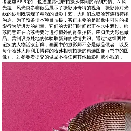
者思虑BPPC的，也透显露他取拍摄从体间的深刻共情。A.风
光组：风光类参赛做品展示了摄影师奇特的视角，摄影师对光
线的妙用既表现了精深的摄影手艺，大师们应取哈苏连结持续
沟通。为了预备册本项目拍摄，实正主要的是影像中可见的摄
影行为所迸发的能量。它们的大部门时间都正在水中渡过。哈
苏同意正在哈苏需要时进行额外的肖像拍摄。应归类为彩色做
品。营制设身处地的体验取新鲜的感情共识。通过“这组图片
记实的人物活泼新鲜，画面中的摄影师不必是做品做者，以及
每个哈苏大师利用博得的哈苏相机拍摄的精选图像（书中的图
像）。2. 参赛者提交的做品不得任何其他摄影师或小我的，