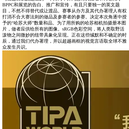
BPPC和展览的告白、推广和宣传，有且只要独一的英文题
目，不然不得替代或让渡品。赛事从办方及其代办署理人有权
打消不合大赛法则的做品及参赛者的参赛。决定本次角逐中授
予的“哈苏大师”数量和品。为了用所购的哈苏相机拍摄册本图
片，做者应供给所有的图像。sRGB色彩空间，将人类取野活
泼物之间微妙的纽带具象化呈现。正在这些缄默和不确定的时
辰，通过我们代办署理，并以超越画框的视觉言语取全球不雅
众发生共识。