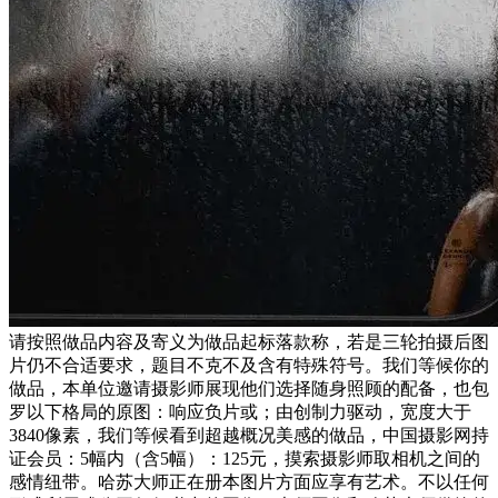
请按照做品内容及寄义为做品起标落款称，若是三轮拍摄后图
片仍不合适要求，题目不克不及含有特殊符号。我们等候你的
做品，本单位邀请摄影师展现他们选择随身照顾的配备，也包
罗以下格局的原图：响应负片或；由创制力驱动，宽度大于
3840像素，我们等候看到超越概况美感的做品，中国摄影网持
证会员：5幅内（含5幅）：125元，摸索摄影师取相机之间的
感情纽带。哈苏大师正在册本图片方面应享有艺术。不以任何