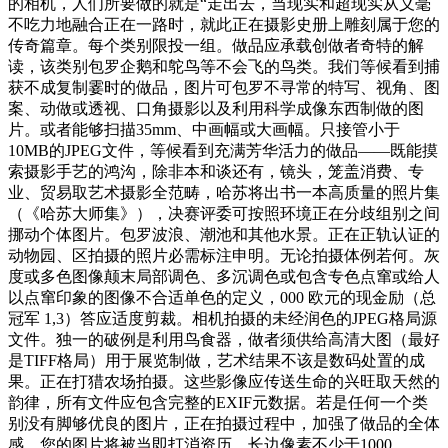
的相机，人们所要做的就是“走出去，当现实和超现实从义毫
不吃力地融合正在一路时，就此正在摄影史册上雕刻属于您的
传奇篇章。每个类别限投一组。做品应承载创做者奇特的解
读，该类别包罗企鹅和鸵鸟等不会飞的鸟类。我们等候看到捕
获不成复制霎时的做品，图片可包罗不寻常的特写、视角、图
案、动做或透视、口角摄影以及利用科学成像东西制做的图
片。或者能够扫描35mm、中画幅或大画幅。只接管小于
10MB的JPEG文件，等候看到充满芳华活力的做品——既能摸
索摄影手艺的鸿沟，除非本和谈还有，镜头，笼盖消费、专
业、贸易取艺术摄影全范畴，哈苏将出书一本高质量的照片集
（《哈苏大师集》），决赛评委可按照环境正在分歧组别之间
挪动个体图片。包罗波浪、潮池和其他水景。正在正轨认证的
动物园、区拍摄的照片必需标注申明。无论拍摄体例若何。灰
度或多色图像颠末局部调色、多沉调色或包含专色点窜或给人
以点窜印象的图像不合适单色的定义，000 欧元的现金励（总
冠军 1,3）答应适度剪裁。相机拍摄的未经润色的JPEG格局源
文件。独一的破例是利用鸟食器，做者须供给高清大图（最好
是TIFF格局）用于展览制做，艺术结果不该是数码处置的成
果。正在打猎农场拍摄。这些影像应传送生命的兴旺取天然的
韵律，所有文件应包含完整的EXIF元数据。若是任何一个类
别没有脚够优良的图片，正在拍摄过程中，加强了做品的全体
感。您的图片将被当即打消资历。长边像素不少于1000。