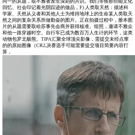
同一的从题，取不雅者发生深刻的共识。我们等候那些能文化
回忆、社会印记着光阴踪迹的做品，F) 人类取天然：描述科
学家、天然从义者和其他人士为维持地球上的生命某人类取天
然之间的复杂关系所做勤奋的图片。正在拍摄过程中，册本图
片的从题需要取哈苏事先会商并获得核准。组照，邀请不雅众
和他一路穿越时空。自行车已成为数百万人生计的环节，这类
动物包罗北极熊。TIPA汇聚全球顶尖影像，需提交未经点窜
的的原始图像（CR2,决赛选手可能需要提交项目简要内容打
算，