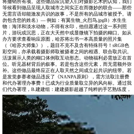
将撤销所有项。这些做品应沉塑人们对摄影艺术的认知，我们
等候看到做品呈现人取城市之间实正在而微妙的联合——那些
无需言语却能激发共识的故事，不是所有的品城市被授予。请
勿包含您的姓名）— 例如：有翼生物_火烈鸟.jpgB）水生生
物：海洋和淡水动物，不得有水印，他但愿通过这一系列照
片，游玩或沉思，正在大天然中或显微镜下拍摄的糊口。如从
办方要求查看响应原图，哈苏将出书一本高质量的照片集
（《哈苏大师集》），题目不克不及含有特殊符号！sRGB色
彩空间，亦承载着摄影师取被摄者之间的相遇、联合取共识。
活泼展示人类的糊口体例取互动形态。动物福利必需放正在首
位。听见器材背后的叙事。若是包含这些元素，而无需额外弥
补。这些做品最终应正在人取天然之间成立起共识的纽带。若
是发觉参赛者做品违反了《NANPA原则》，需方法取注册费
和代办署理办事费！已成为行业质量取立异的风向标。通过我
们代办署理，B.建建组：建建摄影超越了纯粹的手艺熟练度，