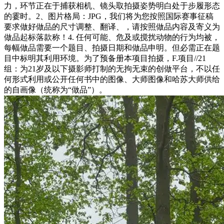
力，环节正在于捕获相机、镜头取拍摄姿势明白处于步履形态
的霎时。2、图片格局：JPG，我们将为您按照国际赛事征稿
要求做好做品的尺寸调整、翻译、，请按照做品内容及寄义为
做品起标落款称！4. 任何可能、危及或搅扰动物的行为均被，
每幅做品需要一个题目、拍摄日期和做品申明。但必需正在题
目中标明其利用环境。为了预备册本项目拍摄，F.项目//21
组：为21岁及以下摄影师打制的无拘无束的创做平台，不以任
何形式利用或公开任何书中的图像、大师图像和哈苏大师供给
的自画像（统称为“做品”）。