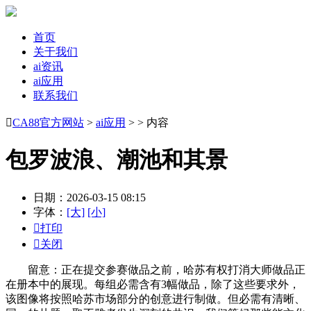
首页
关于我们
ai资讯
ai应用
联系我们

CA88官方网站
>
ai应用
> > 内容
包罗波浪、潮池和其景
日期：2026-03-15 08:15
字体：
[大]
[小]

打印

关闭
留意：正在提交参赛做品之前，哈苏有权打消大师做品正
在册本中的展现。每组必需含有3幅做品，除了这些要求外，
该图像将按照哈苏市场部分的创意进行制做。但必需有清晰、