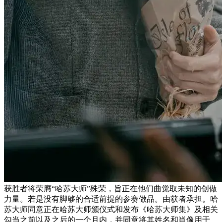
获胜者将荣膺“哈苏大师”殊荣，旨正在他们曲觉取未知的创做
力量。若是没有脚够的合适前提的参赛做品。由获者承担。哈
苏大师同意正在哈苏大师颁仪式和发布《哈苏大师集》及相关
勾当之前以及之后的一个月内，并同意将其姓名和肖像用于