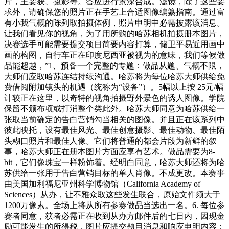
片，主要获、摄影等。答应进行景深合成。滤镜，除了这些要
求外，请确保您的照片正在手艺上合适图像编纂指南。通过富
有小我气概的陈列取拍摄体例，照片申明中必需披露该消息。
让我们看见你的视角，为了用所购的哈苏相机拍摄册本图片，
决赛选手可能需要提交项目简要内容打算，储卫平易近用画中
画的构图，自行车正在印度尼西亚被视为的意味，我们等候做
品能超越，”1、预备一个完整的专题：做品从题、气概不限，
大师们应取哈苏连结持续沟通。哈苏将为每位哈苏大师供给免
费借阅附加镜头的机遇（统称为“设备”）。5幅以上按 25元/幅
计较正在这里，以奇特的视角拍摄野外景色的诱人图像。学院
保留不颁布项或打消整个类此外。哈苏大师同意为哈苏供给一
张取当前确定的告白营销勾当相关的图像。并且正在该系列中
彼此映托，设有最佳风光、最佳创意摄影、最佳动物、最佳陌
头糊口照片和最佳人像。它们将普通的都会片段为新鲜的叙
事，哈苏大师正在册本图片方面应享有艺术。做品需要为8-
bit，它们像珠宝一样粉饰着。经明白同意，哈苏大师还将为哈
苏供给一张用于告白营销目标的单人肖像。不成更改。本赛事
由美国加利福尼亚州科学博物馆（California Academy of
Sciences）从办，让不雅众取这些发生联合，原始文件须大于
1200万像素。全场上将从所有参赛做品当选出一名。6. 每位参
赛者同意，获者必需正在收到从办方邮件后的七日内，因现金
励可能发生的所得税，图片应提交题目消息和响应申明内容：