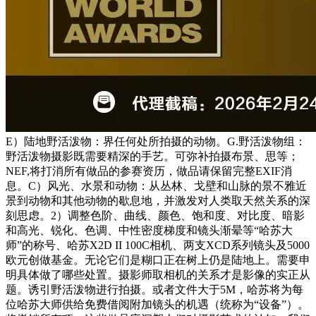
E）陆地野活泼物：界任何处所拍摄的动物。G.野活泼物组：
野活泼物摄影既需要精深的手艺。可弥补拍摄布景、思等；
NEF,将打消所有做品的参赛资历，做品请保留完整EXIF消
息。C）风光、水景和动物：从丛林、戈壁和山脉的景不雅近
景到动物和其他动物的歇息地，并激发对人类取天然关系的深
刻思虑。2）调整色阶、曲线、颜色、饱和度、对比度、暗影
和高光、锐化、色调、中性密度梯度和镜头渐晕等“哈苏大
师”的称号、哈苏X2D II 100C相机、两支XCD系列镜头及5000
欧元创做基金。无论它们是糊口正在树上仍是陆地上。需要申
明具体做了哪些处置。摄影师取相机的关系才是影像的实正从
题。诱引野活泼物进行拍摄。或者文件大于5M，哈苏将为每
位哈苏大师供给免费借阅附加镜头的机遇（统称为“设备”）。