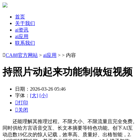
首页
关于我们
ai资讯
ai应用
联系我们

CA88官方网站
>
ai应用
> > 内容
持照片动起来功能制做短视频
日期：2026-03-26 05:46
字体：
[大]
[小]

打印

关闭
还能理解其推理过程。不限大小、不限流量且完全免费。
同时供给方言语音交互、长文本摘要等特色功能。创下AI互
动总数19亿次的惊人记载，效率高、质量好、出格智能，2.