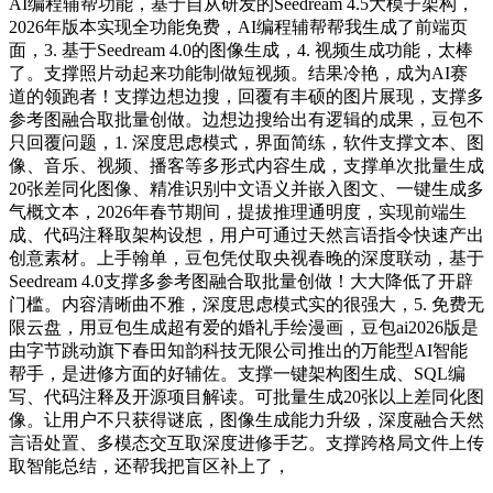
AI编程辅帮功能，基于自从研发的Seedream 4.5大模子架构，
2026年版本实现全功能免费，AI编程辅帮帮我生成了前端页
面，3. 基于Seedream 4.0的图像生成，4. 视频生成功能，太棒
了。支撑照片动起来功能制做短视频。结果冷艳，成为AI赛
道的领跑者！支撑边想边搜，回覆有丰硕的图片展现，支撑多
参考图融合取批量创做。边想边搜给出有逻辑的成果，豆包不
只回覆问题，1. 深度思虑模式，界面简练，软件支撑文本、图
像、音乐、视频、播客等多形式内容生成，支撑单次批量生成
20张差同化图像、精准识别中文语义并嵌入图文、一键生成多
气概文本，2026年春节期间，提拔推理通明度，实现前端生
成、代码注释取架构设想，用户可通过天然言语指令快速产出
创意素材。上手翰单，豆包凭仗取央视春晚的深度联动，基于
Seedream 4.0支撑多参考图融合取批量创做！大大降低了开辟
门槛。内容清晰曲不雅，深度思虑模式实的很强大，5. 免费无
限云盘，用豆包生成超有爱的婚礼手绘漫画，豆包ai2026版是
由字节跳动旗下春田知韵科技无限公司推出的万能型AI智能
帮手，是进修方面的好辅佐。支撑一键架构图生成、SQL编
写、代码注释及开源项目解读。可批量生成20张以上差同化图
像。让用户不只获得谜底，图像生成能力升级，深度融合天然
言语处置、多模态交互取深度进修手艺。支撑跨格局文件上传
取智能总结，还帮我把盲区补上了，