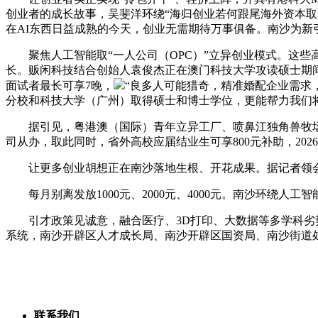
创业者的成长故事，吴斐洋环绕“海归创业若何跟尾海外资本取
在AI东西日益成熟的今天，创业无需期待万事俱备。南沙为新
聚焦人工智能取“一人公司（OPC）”立异创业模式。这些
长。贩闲科技结合创始人袁俊杰正在澳门科技大学攻读硕士期
面试者最长可享7晚，
“良多人可能猎奇，精准婚配企业需求
分校和科技大学（广州）取得硕士和博士学位，更能帮力我们
据引见，粤港澳（国际）青年立异工厂、喷鼻江独角兽牧场协
司从办，取此同时，省外高校应届结业生可享800元补助，202
让更多创业胡想正在南沙落地生根、开花成果。据记者领
每月别离发放1000元、2000元、4000元。南沙环绕人
引才政策见诚意，融合医疗、3D打印、大数据等多学科劣势
系统，南沙开辟区人才成长局、南沙开辟区国资局、南沙街道
联系我们