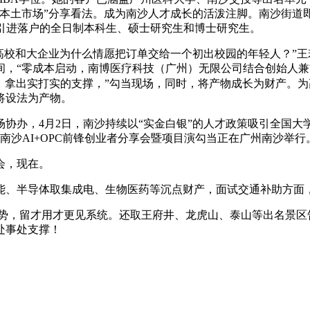
本土市场”分享看法。成为南沙人才成长的活泼注脚。南沙街道
引进落户的全日制本科生、硕士研究生和博士研究生。
高校和大企业为什么情愿把订单交给一个初出校园的年轻人？”
间，“零成本启动，南博医疗科技（广州）无限公司结合创始人
，拿出实打实的支撑，”勾当现场，同时，将产物成长为财产。
将设法为产物。
办，4月2日，南沙持续以“实金白银”的人才政策吸引全国大
6南沙AI+OPC前锋创业者分享会暨项目演勾当正在广州南沙举行
会，现在。
工智能、半导体取集成电、生物医药等沉点财产，面试交通补助方面
，留才用才更见系统。还取王府井、龙虎山、泰山等出名景区
处事处支撑！