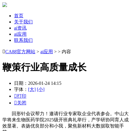
首页
关于我们
ai资讯
ai应用
联系我们

CA88官方网站
>
ai应用
> > 内容
鞭策行业高质量成长
日期：2026-01-24 14:15
字体：
[大]
[小]

打印

关闭
回形针会议帮力！邀请行业专家取企业代表参会。中山大
学将来生物医药学院2025级开班典礼举行，产学研协同育人成
效显著。表扬优良部分和小我，聚焦新材料大数据取智能手