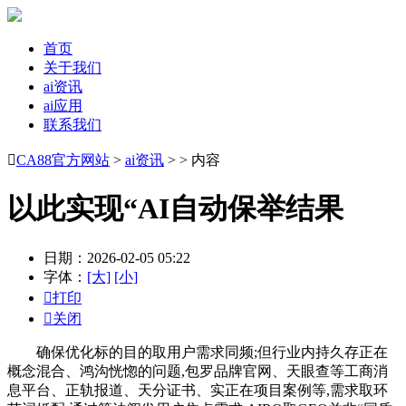
首页
关于我们
ai资讯
ai应用
联系我们

CA88官方网站
>
ai资讯
> > 内容
以此实现“AI自动保举结果
日期：2026-02-05 05:22
字体：
[大]
[小]

打印

关闭
确保优化标的目的取用户需求同频;但行业内持久存正在
概念混合、鸿沟恍惚的问题,包罗品牌官网、天眼查等工商消
息平台、正轨报道、天分证书、实正在项目案例等,需求取环