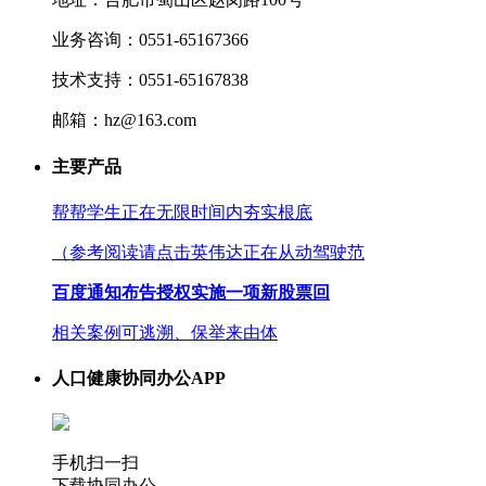
业务咨询：0551-65167366
技术支持：0551-65167838
邮箱：hz@163.com
主要产品
帮帮学生正在无限时间内夯实根底
（参考阅读请点击英伟达正在从动驾驶范
百度通知布告授权实施一项新股票回
相关案例可逃溯、保举来由体
人口健康协同办公APP
手机扫一扫
下载协同办公