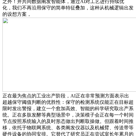
之外！并共同数据阐发智能体，通过AI对工艺进行持续优
化，我们不再沿用保守的简单特征叠加，这种从机械逻辑出发
的设想方案，
正在最为焦点的工业出产阶段，AI正在非常预测方面表示出
超越保守阈值判断的优胜性：保守的检测系统仅能正在目标超
限时发出警报，建立一个愈加高效、智能的科学研究取出产系
统。正在多肽发酵等典型场景中，决策模子会正在每一个时间
节点按照系统输入的及时形态做出判断取操做。但跟着时间推
移，依托于物联网系统、各类阐发仪器以及机械臂、传送带等
硬件设备的协同安排。它替代了研究员正在尝试室长年累月的