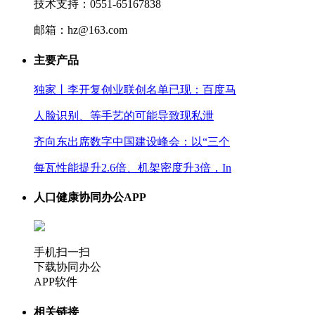
技术支持：0551-65167838
邮箱：hz@163.com
主要产品
独家丨李开复创业联创名单已现：百度马
人脸识别、等手艺的可能导致现私泄
齐向东出席数字中国建设峰会：以“三个
每瓦性能提升2.6倍、机架密度升3倍，In
人口健康协同办公APP
手机扫一扫
下载协同办公
APP软件
相关链接