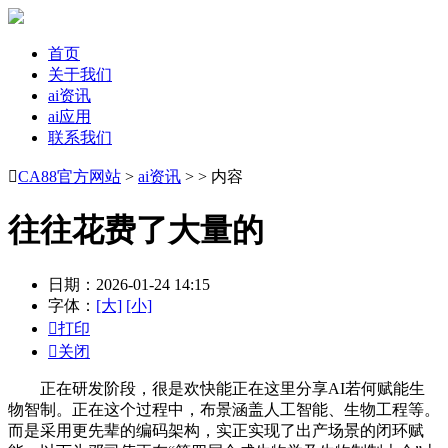
首页
关于我们
ai资讯
ai应用
联系我们

CA88官方网站
>
ai资讯
> > 内容
往往花费了大量的
日期：2026-01-24 14:15
字体：
[大]
[小]

打印

关闭
正在研发阶段，很是欢快能正在这里分享AI若何赋能生
物智制。正在这个过程中，布景涵盖人工智能、生物工程等。
而是采用更先辈的编码架构，实正实现了出产场景的闭环赋